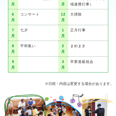
月
月
域連携行事）
6
コンサート
12
大掃除
月
月
7
七夕
1
正月行事
月
月
8
平和集い
2
まめまき
月
月
9
3
卒業進級祝会
月
月
※日程・内容は変更する場合があります。